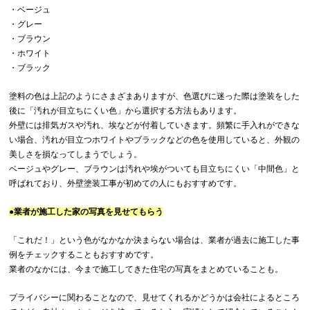
・ベージュ
・グレー
・ブラウン
・ホワイト
・ブラック
塗料の色は上記のようにさまざまありますが、色選びに迷った際は塗装をした
後に「汚れが目立ちにくい色」から選択する方法もあります。
外壁には排気ガスや汚れ、埃などが付着していきます。頻繁に手入れができな
い場合、汚れが目立つホワイトやブラックなどの色を使用していると、外観の
美しさを損なってしまうでしょう。
ベージュやグレー、ブラウンは汚れや埃がついても目立ちにくい「中間色」と
呼ばれており、外壁塗装工事が初めての人にもおすすめです。
●業者が施工した家の写真を見せてもらう
「これだ！」という色がなかなか決まらない場合は、業者が過去に施工した事
例をチェックすることもおすすめです。
業者のなかには、今まで施工してきた住宅の写真をまとめていることも。
プライバシーに関わることなので、見せてくれるかどうかは会社によるところ